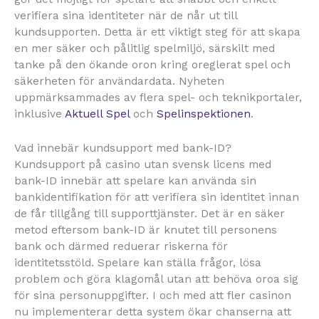
verifiera sina identiteter när de når ut till
kundsupporten. Detta är ett viktigt steg för att skapa
en mer säker och pålitlig spelmiljö, särskilt med
tanke på den ökande oron kring oreglerat spel och
säkerheten för användardata. Nyheten
uppmärksammades av flera spel- och teknikportaler,
inklusive
Aktuell Spel
och
Spelinspektionen
.
Vad innebär kundsupport med bank-ID?
Kundsupport på casino utan svensk licens med
bank-ID innebär att spelare kan använda sin
bankidentifikation för att verifiera sin identitet innan
de får tillgång till supporttjänster. Det är en säker
metod eftersom bank-ID är knutet till personens
bank och därmed reduerar riskerna för
identitetsstöld. Spelare kan ställa frågor, lösa
problem och göra klagomål utan att behöva oroa sig
för sina personuppgifter. I och med att fler casinon
nu implementerar detta system ökar chanserna att