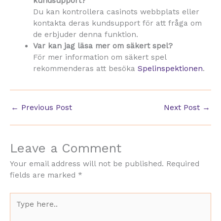
kundsupport?
Du kan kontrollera casinots webbplats eller
kontakta deras kundsupport för att fråga om
de erbjuder denna funktion.
Var kan jag läsa mer om säkert spel?
För mer information om säkert spel
rekommenderas att besöka
Spelinspektionen
.
←
Previous Post
Next Post
→
Leave a Comment
Your email address will not be published.
Required
fields are marked
*
Type
here..