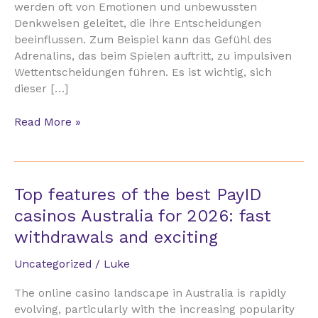
werden oft von Emotionen und unbewussten
Denkweisen geleitet, die ihre Entscheidungen
beeinflussen. Zum Beispiel kann das Gefühl des
Adrenalins, das beim Spielen auftritt, zu impulsiven
Wettentscheidungen führen. Es ist wichtig, sich
dieser […]
Die
Read More »
besten
Strategien
für
Glücksspiel-
Top features of the best PayID
spezifische
casinos Australia for 2026: fast
Spiele
withdrawals and exciting
entdecken
Uncategorized
/
Luke
The online casino landscape in Australia is rapidly
evolving, particularly with the increasing popularity