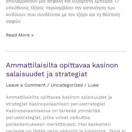
απολαμβάνουν μια ασφαλή και ευχάριστη εμπειρία. Ο
υπεύθυνος τζόγος περιλαμβάνει την κατανόηση των
κινδύνων που συνδέονται με τον τζόγο και τη θέσπιση
σαφών
Responsible
Read More »
Gambling
Practices
How
to
Ammattilaisilta opittavaa kasinon
Enjoy
salaisuudet ja strategiat
Safely
at
Leave a Comment
/
Uncategorized
/
Luke
Nv
Casino
Ammattilaisilta opittavaa kasinon salaisuudet ja
strategiat Kasinopelaamisen perusstrategiat
Kasinopelaamisessa on tärkeää ymmärtää
perusstrategiat, jotka voivat vaikuttaa
pelikokemukseen merkittävästi. Yksi keskeinen
periaate on tietää pelin säännöt ja toiminnot. Tämä ei