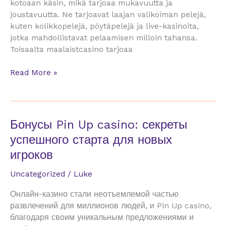
kotoaan käsin, mikä tarjoaa mukavuutta ja
joustavuutta. Ne tarjoavat laajan valikoiman pelejä,
kuten kolikkopelejä, pöytäpelejä ja live-kasinoita,
jotka mahdollistavat pelaamisen milloin tahansa.
Toisaalta maalaistcasino tarjoaa
Online
Read More »
vai
maalaist
Casino
Mikä
Бонусы Pin Up casino: секреты
on
успешного старта для новых
paras
игроков
valinta
Allyspin
Uncategorized
/
Luke
Онлайн-казино стали неотъемлемой частью
развлечений для миллионов людей, и Pin Up casino,
благодаря своим уникальным предложениями и