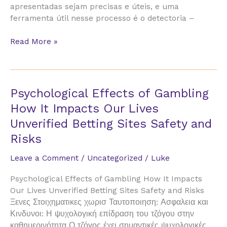
apresentadas sejam precisas e úteis, e uma
ferramenta útil nesse processo é o detectoria –
Transforme
Read More »
sua
experiência
com
conteúdo
Psychological Effects of Gambling
AI:
How It Impacts Our Lives
guia
Unverified Betting Sites Safety and
prático
para
Risks
verificação
Leave a Comment
/
Uncategorized
/
Luke
Psychological Effects of Gambling How It Impacts
Our Lives Unverified Betting Sites Safety and Risks
Ξενες Στοιχηματικες χωρισ Ταυτοποιηση: Ασφαλεια και
Κινδυνοι: Η ψυχολογική επίδραση του τζόγου στην
καθημερινότητα Ο τζόγος έχει σημαντικές ψυχολογικές