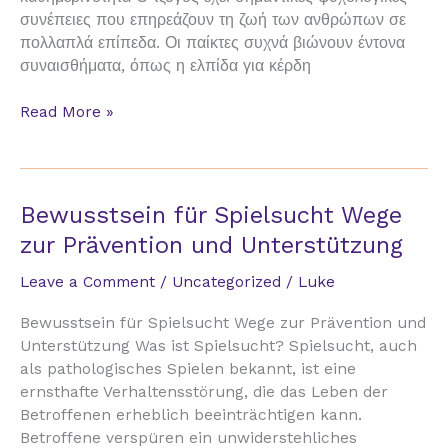
συνέπειες που επηρεάζουν τη ζωή των ανθρώπων σε
πολλαπλά επίπεδα. Οι παίκτες συχνά βιώνουν έντονα
συναισθήματα, όπως η ελπίδα για κέρδη
Psychological
Read More »
Effects
of
Gambling
How
Bewusstsein für Spielsucht Wege
It
zur Prävention und Unterstützung
Impacts
Our
Leave a Comment
/
Uncategorized
/
Luke
Lives
Unverified
Bewusstsein für Spielsucht Wege zur Prävention und
Betting
Unterstützung Was ist Spielsucht? Spielsucht, auch
Sites
als pathologisches Spielen bekannt, ist eine
Safety
ernsthafte Verhaltensstörung, die das Leben der
and
Betroffenen erheblich beeinträchtigen kann.
Risks
Betroffene verspüren ein unwiderstehliches