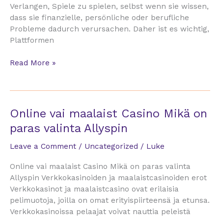
Verlangen, Spiele zu spielen, selbst wenn sie wissen,
dass sie finanzielle, persönliche oder berufliche
Probleme dadurch verursachen. Daher ist es wichtig,
Plattformen
Bewusstsein
Read More »
für
Spielsucht
Wege
zur
Online vai maalaist Casino Mikä on
Prävention
paras valinta Allyspin
und
Unterstützung
Leave a Comment
/
Uncategorized
/
Luke
Online vai maalaist Casino Mikä on paras valinta
Allyspin Verkkokasinoiden ja maalaistcasinoiden erot
Verkkokasinot ja maalaistcasino ovat erilaisia
pelimuotoja, joilla on omat erityispiirteensä ja etunsa.
Verkkokasinoissa pelaajat voivat nauttia peleistä