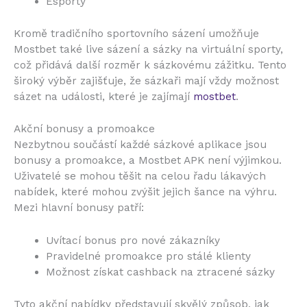
Esporty
Kromě tradičního sportovního sázení umožňuje
Mostbet také live sázení a sázky na virtuální sporty,
což přidává další rozměr k sázkovému zážitku. Tento
široký výběr zajišťuje, že sázkaři mají vždy možnost
sázet na události, které je zajímají
mostbet
.
Akční bonusy a promoakce
Nezbytnou součástí každé sázkové aplikace jsou
bonusy a promoakce, a Mostbet APK není výjimkou.
Uživatelé se mohou těšit na celou řadu lákavých
nabídek, které mohou zvýšit jejich šance na výhru.
Mezi hlavní bonusy patří:
Uvítací bonus pro nové zákazníky
Pravidelné promoakce pro stálé klienty
Možnost získat cashback na ztracené sázky
Tyto akční nabídky představují skvělý způsob, jak