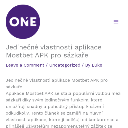
Skip
to
content
Jedinečné vlastnosti aplikace
Mostbet APK pro sázkaře
Leave a Comment
/
Uncategorized
/ By
Luke
Jedinečné vlastnosti aplikace Mostbet APK pro
sázkaře
Aplikace Mostbet APK se stala populární volbou mezi
sázkaři díky svým jedinečným funkcím, které
umožňují snadný a pohodlný přístup k sázení
odkudkoliv. Tento článek se zaměří na hlavní
vlastnosti aplikace, které ji odlišují od konkurence a
přinášejí uživatelům nezapomenutelný zážitek ze