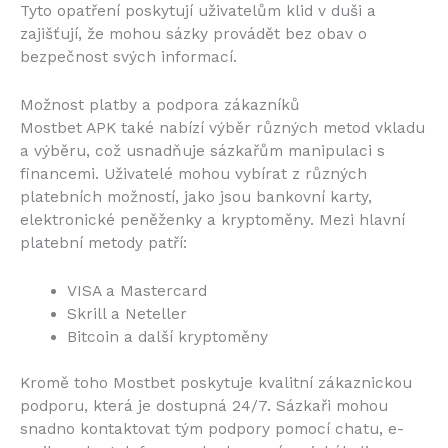
Tyto opatření poskytují uživatelům klid v duši a
zajišťují, že mohou sázky provádět bez obav o
bezpečnost svých informací.
Možnost platby a podpora zákazníků
Mostbet APK také nabízí výběr různých metod vkladu
a výběru, což usnadňuje sázkařům manipulaci s
financemi. Uživatelé mohou vybírat z různých
platebních možností, jako jsou bankovní karty,
elektronické peněženky a kryptoměny. Mezi hlavní
platební metody patří:
VISA a Mastercard
Skrill a Neteller
Bitcoin a další kryptoměny
Kromě toho Mostbet poskytuje kvalitní zákaznickou
podporu, která je dostupná 24/7. Sázkaři mohou
snadno kontaktovat tým podpory pomocí chatu, e-