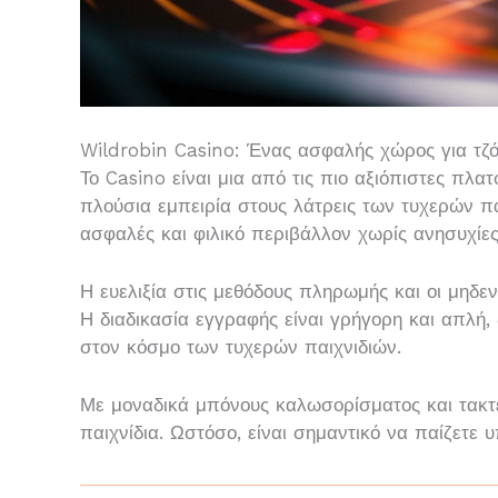
Wildrobin Casino: Ένας ασφαλής χώρος για τζ
Το Casino είναι μια από τις πιο αξιόπιστες πλ
πλούσια εμπειρία στους λάτρεις των τυχερών π
ασφαλές και φιλικό περιβάλλον χωρίς ανησυχίες
Η ευελιξία στις μεθόδους πληρωμής και οι μηδεν
Η διαδικασία εγγραφής είναι γρήγορη και απλή,
στον κόσμο των τυχερών παιχνιδιών.
Με μοναδικά μπόνους καλωσορίσματος και τακτές
παιχνίδια. Ωστόσο, είναι σημαντικό να παίζετε