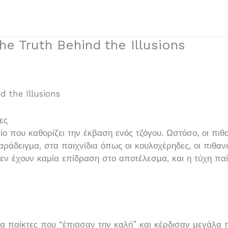
e Truth Behind the Illusions
 the Illusions
ες
χείο που καθορίζει την έκβαση ενός τζόγου. Ωστόσο, οι πι
ράδειγμα, στα παιχνίδια όπως οι κουλοχέρηδες, οι πιθανό
δεν έχουν καμία επίδραση στο αποτέλεσμα, και η τύχη παί
 για παίκτες που “έπιασαν την καλή” και κέρδισαν μεγάλα 