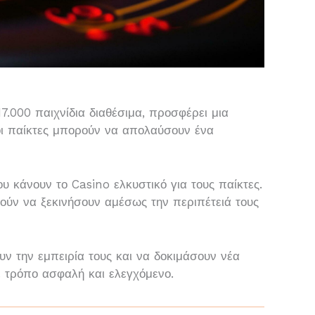
7.000 παιχνίδια διαθέσιμα, προσφέρει μια
οι παίκτες μπορούν να απολαύσουν ένα
υ κάνουν το Casino ελκυστικό για τους παίκτες.
ρούν να ξεκινήσουν αμέσως την περιπέτειά τους
ν την εμπειρία τους και να δοκιμάσουν νέα
ε τρόπο ασφαλή και ελεγχόμενο.