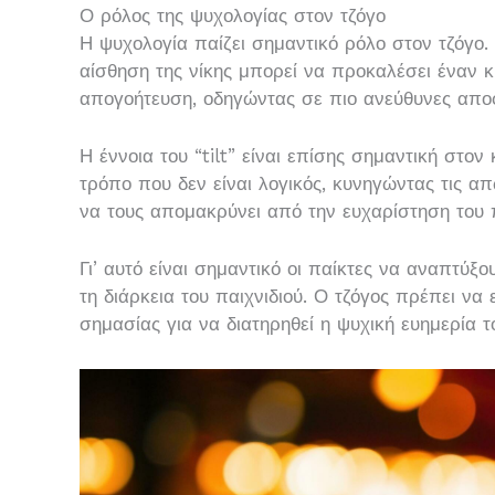
Ο ρόλος της ψυχολογίας στον τζόγο
Η ψυχολογία παίζει σημαντικό ρόλο στον τζόγο.
αίσθηση της νίκης μπορεί να προκαλέσει έναν 
απογοήτευση, οδηγώντας σε πιο ανεύθυνες αποφ
Η έννοια του “tilt” είναι επίσης σημαντική στο
τρόπο που δεν είναι λογικός, κυνηγώντας τις α
να τους απομακρύνει από την ευχαρίστηση του π
Γι’ αυτό είναι σημαντικό οι παίκτες να αναπτύξ
τη διάρκεια του παιχνιδιού. Ο τζόγος πρέπει να 
σημασίας για να διατηρηθεί η ψυχική ευημερία τ