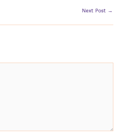
Next Post
→