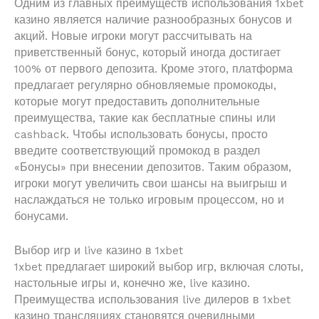
Одним из главных преимуществ использования 1xbet
казино является наличие разнообразных бонусов и
акций. Новые игроки могут рассчитывать на
приветственный бонус, который иногда достигает
100% от первого депозита. Кроме этого, платформа
предлагает регулярно обновляемые промокоды,
которые могут предоставить дополнительные
преимущества, такие как бесплатные спины или
cashback. Чтобы использовать бонусы, просто
введите соответствующий промокод в раздел
«Бонусы» при внесении депозитов. Таким образом,
игроки могут увеличить свои шансы на выигрыш и
наслаждаться не только игровым процессом, но и
бонусами.
Выбор игр и live казино в 1xbet
1xbet предлагает широкий выбор игр, включая слоты,
настольные игры и, конечно же, live казино.
Преимущества использования live дилеров в 1xbet
казино трансляциях становятся очевидными