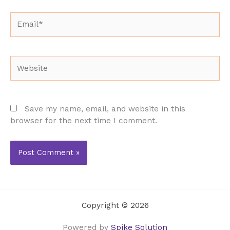
Email*
Website
Save my name, email, and website in this
browser for the next time I comment.
Copyright © 2026
Powered by
Spike Solution