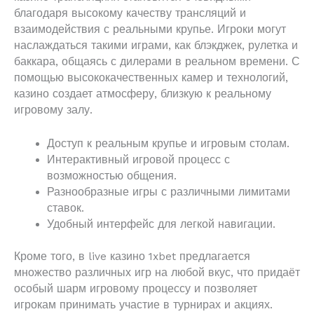
благодаря высокому качеству трансляций и
взаимодействия с реальными крупье. Игроки могут
наслаждаться такими играми, как блэкджек, рулетка и
баккара, общаясь с дилерами в реальном времени. С
помощью высококачественных камер и технологий,
казино создает атмосферу, близкую к реальному
игровому залу.
Доступ к реальным крупье и игровым столам.
Интерактивный игровой процесс с
возможностью общения.
Разнообразные игры с различными лимитами
ставок.
Удобный интерфейс для легкой навигации.
Кроме того, в live казино 1xbet предлагается
множество различных игр на любой вкус, что придаёт
особый шарм игровому процессу и позволяет
игрокам принимать участие в турнирах и акциях.