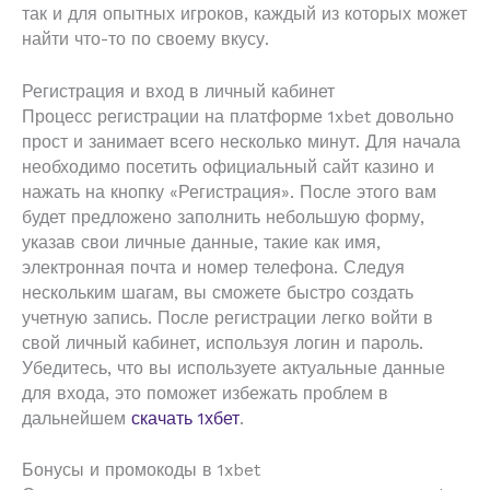
так и для опытных игроков, каждый из которых может
найти что-то по своему вкусу.
Регистрация и вход в личный кабинет
Процесс регистрации на платформе 1xbet довольно
прост и занимает всего несколько минут. Для начала
необходимо посетить официальный сайт казино и
нажать на кнопку «Регистрация». После этого вам
будет предложено заполнить небольшую форму,
указав свои личные данные, такие как имя,
электронная почта и номер телефона. Следуя
нескольким шагам, вы сможете быстро создать
учетную запись. После регистрации легко войти в
свой личный кабинет, используя логин и пароль.
Убедитесь, что вы используете актуальные данные
для входа, это поможет избежать проблем в
дальнейшем
скачать 1хбет
.
Бонусы и промокоды в 1xbet