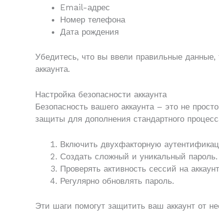
Email-адрес
Номер телефона
Дата рождения
Убедитесь, что вы ввели правильные данные,
аккаунта.
Настройка безопасности аккаунта
Безопасность вашего аккаунта – это не прост
защиты для дополнения стандартного процесс
Включить двухфакторную аутентификац
Создать сложный и уникальный пароль.
Проверять активность сессий на аккаунт
Регулярно обновлять пароль.
Эти шаги помогут защитить ваш аккаунт от не