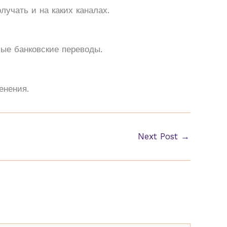
лучать и на каких каналах.
ые банковские переводы.
енения.
Next Post
→