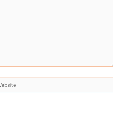
bsite