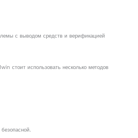
облемы с выводом средств и верификацией
 1win стоит использовать несколько методов
 безопасной.