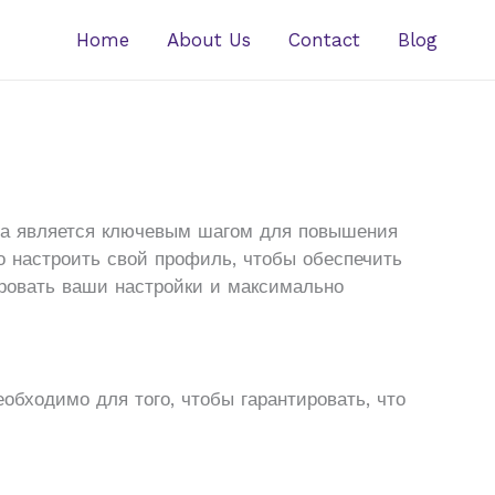
Home
About Us
Contact
Blog
нта является ключевым шагом для повышения
о настроить свой профиль, чтобы обеспечить
ировать ваши настройки и максимально
еобходимо для того, чтобы гарантировать, что