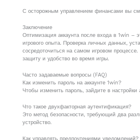
С осторожным управлением финансами вы смо
Заключение
Оптимизация аккаунта после входа в 1win – 
игрового опыта. Проверка личных данных, ус
сосредоточиться на самом игровом процессе.
защиту и удобство во время игры.
Часто задаваемые вопросы (FAQ)
Как изменить пароль на аккаунте 1win?
Чтобы изменить пароль, зайдите в настройки 
Что такое двухфакторная аутентификация?
Это метод безопасности, требующий два разл
устройство.
Как управлять предпочтениями уведомлений?