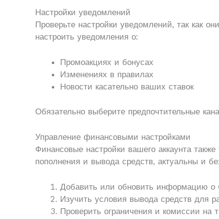
Настройки уведомлений
Проверьте настройки уведомлений, так как он
настроить уведомления о:
Промоакциях и бонусах
Изменениях в правилах
Новости касательно ваших ставок
Обязательно выберите предпочтительные кана
Управление финансовыми настройками
Финансовые настройки вашего аккаунта также
пополнения и вывода средств, актуальны и б
Добавить или обновить информацию о б
Изучить условия вывода средств для р
Проверить ограничения и комиссии на т