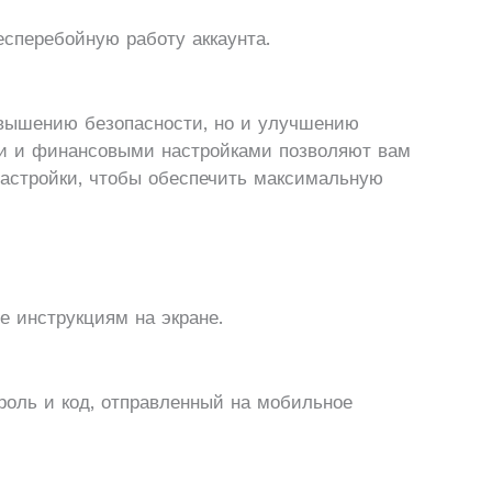
сперебойную работу аккаунта.
повышению безопасности, но и улучшению
ями и финансовыми настройками позволяют вам
настройки, чтобы обеспечить максимальную
е инструкциям на экране.
роль и код, отправленный на мобильное