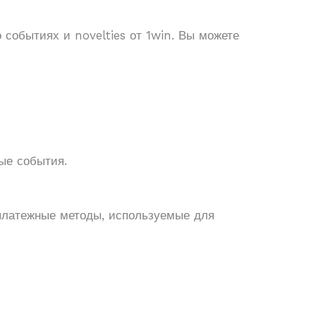
 событиях и novelties от 1win. Вы можете
ые события.
 платежные методы, используемые для