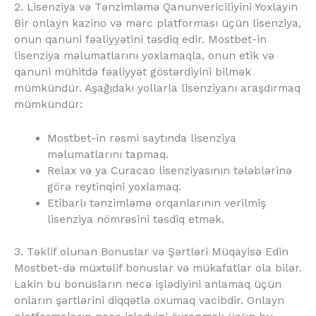
2. Lisenziya və Tənzimləmə Qanunvericiliyini Yoxlayın
Bir onlayn kazino və mərc platforması üçün lisenziya,
onun qanuni fəaliyyətini təsdiq edir. Mostbet-in
lisenziya məlumatlarını yoxlamaqla, onun etik və
qanuni mühitdə fəaliyyət göstərdiyini bilmək
mümkündür. Aşağıdakı yollarla lisenziyanı araşdırmaq
mümkündür:
Mostbet-in rəsmi saytında lisenziya
məlumatlarını tapmaq.
Relax və ya Curacao lisenziyasının tələblərinə
görə reytinqini yoxlamaq.
Etibarlı tənzimləmə orqanlarının verilmiş
lisenziya nömrəsini təsdiq etmək.
3. Təklif olunan Bonuslar və Şərtləri Müqayisə Edin
Mostbet-də müxtəlif bonuslar və mükafatlar ola bilər.
Lakin bu bonusların necə işlədiyini anlamaq üçün
onların şərtlərini diqqətlə oxumaq vacibdir. Onlayn