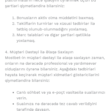
platformaların necə işlədyini öyrənmək üçün bu
şərtləri qiymətləndirə bilərsiniz:
Bonusların aktiv olma müddətini baxmaq.
Təkliflərin turnirlər və xüsusi tədbirlər ilə
tətbiq olunub-olunmadığını yoxlamaq.
Mərc tələbləri və digər şərtləri qətiliklə
yoxlamaq.
4. Müştəri Dəstəyi ilə Əlaqə Saxlayın
Mostbet-in müştəri dəstəyi ilə əlaqə saxlayan zaman,
onların nə dərəcədə professional və yardımsevər
olduqlarını öyrənə bilərsiniz. Aşağıdakı tədbirləri
həyata keçirərək müştəri xidmətləri göstəricilərini
qiymətləndirə bilərsiniz:
Canlı söhbət və ya e-poçt vasitəsilə suallarınızı
verin.
Sualınıza nə dərəcədə tez cavab verildiyini
tərəfində dayaşın.