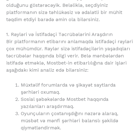
olduğunu göstərəcəyik. Beləliklə, seçdiyiniz
platformanın sizə təhlükəsiz və ədalətli bir mühit
təqdim etdiyi barədə əmin ola bilərsiniz.
1. Rəyləri və İstifadəçi Təcrübələrini Araşdırın
Bir platformanın etibarını anlamaqda istifadəçi rəyləri
çox mühümdür. Rəylər sizə istifadəçilərin yaşadıqları
təcrübələr haqqında bilgi verir. Belə mənbələrdən
istifadə etməklə, Mostbet-in etibarlılığına dair işləri
aşağıdakı kimi analiz edə bilərsiniz:
Müxtəlif forumlarda və şikayət saytlarda
şərhləri oxumaq.
Sosial şəbəkələrdə Mostbet haqqında
yazılanları araşdırmaq.
Oyunçuların çoxtanışdığını nəzərə alaraq,
müsbət və mənfi şərhləri balanslı şəkildə
qiymətləndirmək.