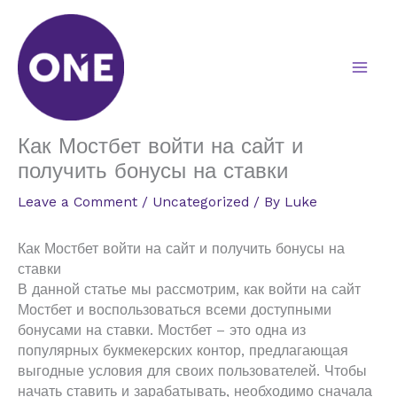
Skip
to
content
Как Мостбет войти на сайт и
получить бонусы на ставки
Leave a Comment
/
Uncategorized
/ By
Luke
Как Мостбет войти на сайт и получить бонусы на
ставки
В данной статье мы рассмотрим, как войти на сайт
Мостбет и воспользоваться всеми доступными
бонусами на ставки. Мостбет – это одна из
популярных букмекерских контор, предлагающая
выгодные условия для своих пользователей. Чтобы
начать ставить и зарабатывать, необходимо сначала