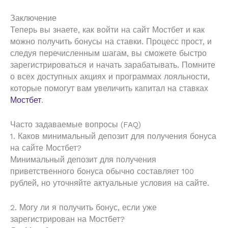
Заключение
Теперь вы знаете, как войти на сайт Мостбет и как
можно получить бонусы на ставки. Процесс прост, и
следуя перечисленным шагам, вы сможете быстро
зарегистрироваться и начать зарабатывать. Помните
о всех доступных акциях и программах лояльности,
которые помогут вам увеличить капитал на ставках
Мостбет
.
Часто задаваемые вопросы (FAQ)
1. Каков минимальный депозит для получения бонуса
на сайте Мостбет?
Минимальный депозит для получения
приветственного бонуса обычно составляет 100
рублей, но уточняйте актуальные условия на сайте.
2. Могу ли я получить бонус, если уже
зарегистрирован на Мостбет?