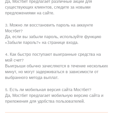
Да, Мостбет предлагает различные акции для
существующих клиентов, следите за новыми
предложениями на сайте.
3. Можно ли восстановить пароль на аккаунте
Мостбет?
Да, если вы забыли пароль, используйте функцию
«Забыли пароль?» на странице входа.
4. Как быстро поступают выигранные средства на
мой счет?
Выигрыши обычно зачисляются в течение нескольких
минут, но могут задерживаться в зависимости от
выбранного метода выплат.
5. Есть ли мобильная версия сайта Мостбет?
Да, Мостбет предлагает мобильную версию сайта и
приложения для удобства пользователей.