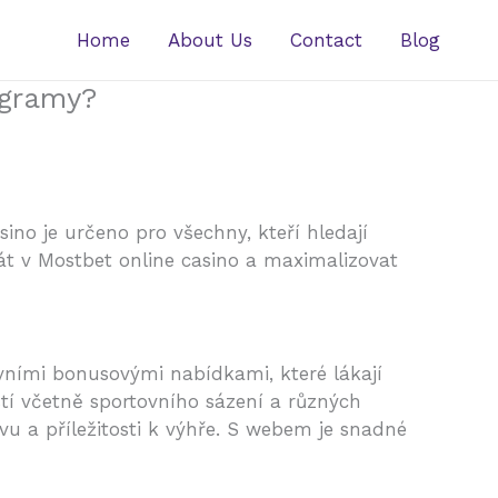
Home
About Us
Contact
Blog
ogramy?
ino je určeno pro všechny, kteří hledají
át v Mostbet online casino a maximalizovat
vními bonusovými nabídkami, které lákají
tí včetně sportovního sázení a různých
avu a příležitosti k výhře. S webem je snadné