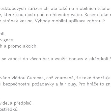
desktopových zařízeních, ale také na mobilních telefo
 které jsou dostupné na hlavním webu. Kasino také nab
e stránek kasina. Výhody mobilní aplikace zahrnují:
li.
vigace.
ch a promo akcích.
se zapojit do všech her a využít bonusy v jakémkoli 
lováno vládou Curacaa, což znamená, že také dodržuje
ní bezpečnostní požadavky a fair play. Pro hráče to 
.
idel a předpisů.
ostředků.