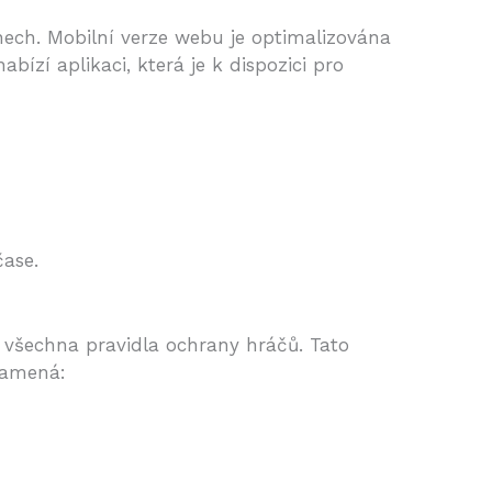
nech. Mobilní verze webu je optimalizována
ízí aplikaci, která je k dispozici pro
čase.
 všechna pravidla ochrany hráčů. Tato
znamená: