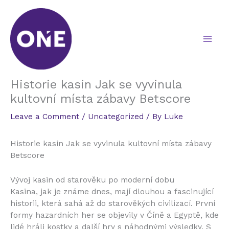
Skip
to
content
Historie kasin Jak se vyvinula
kultovní místa zábavy Betscore
Leave a Comment
/
Uncategorized
/ By
Luke
Historie kasin Jak se vyvinula kultovní místa zábavy
Betscore
Vývoj kasin od starověku po moderní dobu
Kasina, jak je známe dnes, mají dlouhou a fascinující
historii, která sahá až do starověkých civilizací. První
formy hazardních her se objevily v Číně a Egyptě, kde
lidé hráli kostky a další hry s náhodnými výsledky. S