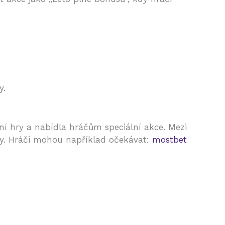
y.
ční hry a nabídla hráčům speciální akce. Mezi
ly. Hráči mohou například očekávat:
mostbet