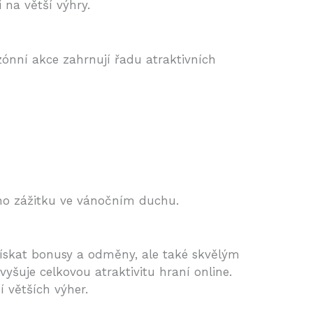
 na větší výhry.
ónní akce zahrnují řadu atraktivních
ího zážitku ve vánočním duchu.
 získat bonusy a odměny, ale také skvělým
vyšuje celkovou atraktivitu hraní online.
 větších výher.