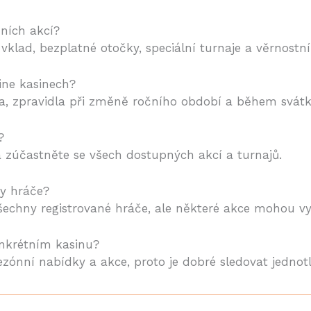
ních akcí?
lad, bezplatné otočky, speciální turnaje a věrnostní
ine kasinech?
a, zpravidla při změně ročního období a během svátk
?
a zúčastněte se všech dostupných akcí a turnajů.
y hráče?
šechny registrované hráče, ale některé akce mohou v
onkrétním kasinu?
zónní nabídky a akce, proto je dobré sledovat jednotl