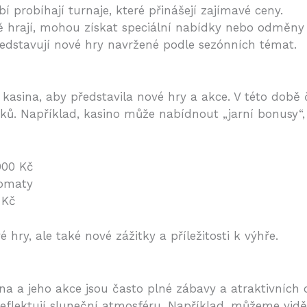
í probíhají turnaje, které přinášejí zajímavé ceny.
ně hrají, mohou získat speciální nabídky nebo odměny
ředstavují nové hry navržené podle sezónních témat.
 kasina, aby představila nové hry a akce. V této dob
ků. Například, kasino může nabídnout „jarní bonusy“,
000 Kč
tomaty
 Kč
 hry, ale také nové zážitky a příležitosti k výhře.
sina a jeho akce jsou často plné zábavy a atraktivníc
eflektují sluneční atmosféru. Například, můžeme vidět