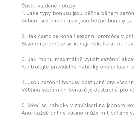
Často kladené dotazy
1. Jaké typy bonusů jsou běžné během sezón
Během sezónních akcí jsou běžné bonusy za vk
2. Jak často se konají sezónní promóce v onl
Sezónní promóce se konají několikrát do rok
3. Jak mohu maximálně využít sezónní akce
Kontrolujte pravidelně nabídky online kasin 
4. Jsou sezónní bonusy dostupné pro všechn
Většina sezónních bonusů je dostupná pro v
5. Mění se nabídky v závislosti na jednom k
Ano, každé online kasino může mít odlišné se