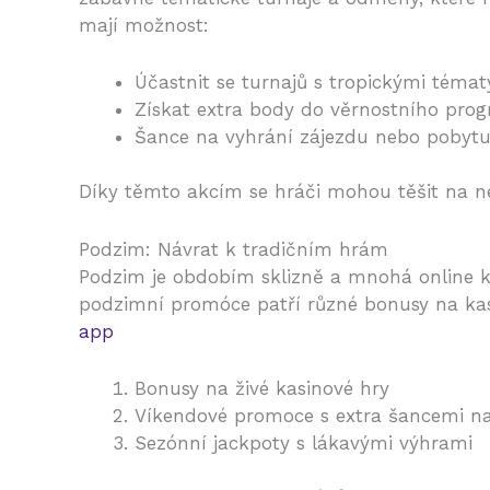
mají možnost:
Účastnit se turnajů s tropickými témat
Získat extra body do věrnostního pro
Šance na vyhrání zájezdu nebo pobytu
Díky těmto akcím se hráči mohou těšit na n
Podzim: Návrat k tradičním hrám
Podzim je obdobím sklizně a mnohá online kasi
podzimní promóce patří různé bonusy na kasi
app
Bonusy na živé kasinové hry
Víkendové promoce s extra šancemi n
Sezónní jackpoty s lákavými výhrami