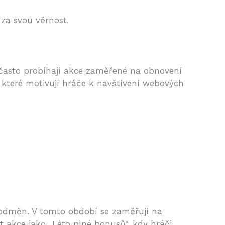
 za svou věrnost.
ě často probíhají akce zaměřené na obnovení
 které motivují hráče k navštívení webových
h odměn. V tomto období se zaměřují na
 akce jako „Léto plné bonusů“, kdy hráči