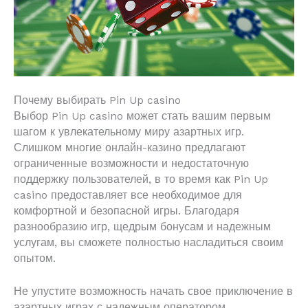
Почему выбирать Pin Up casino
Выбор Pin Up casino может стать вашим первым
шагом к увлекательному миру азартных игр.
Слишком многие онлайн-казино предлагают
ограниченные возможности и недостаточную
поддержку пользователей, в то время как Pin Up
casino предоставляет все необходимое для
комфортной и безопасной игры. Благодаря
разнообразию игр, щедрым бонусам и надежным
услугам, вы сможете полностью насладиться своим
опытом.
Не упустите возможность начать свое приключение в
азартных играх с надежным оператором.