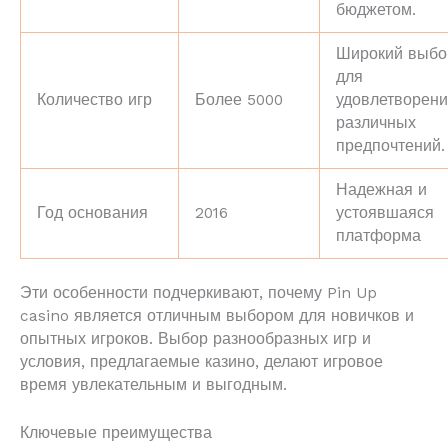
бюджетом.
Широкий выбо
для
Количество игр
Более 5000
удовлетворени
различных
предпочтений.
Надежная и
Год основания
2016
устоявшаяся
платформа
Эти особенности подчеркивают, почему Pin Up
casino является отличным выбором для новичков и
опытных игроков. Выбор разнообразных игр и
условия, предлагаемые казино, делают игровое
время увлекательным и выгодным.
Ключевые преимущества