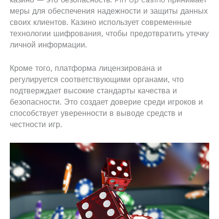
казино — это безопасность. Pin Up casino принимает
меры для обеспечения надежности и защиты данных
своих клиентов. Казино использует современные
технологии шифрования, чтобы предотвратить утечку
личной информации.
Кроме того, платформа лицензирована и
регулируется соответствующими органами, что
подтверждает высокие стандарты качества и
безопасности. Это создает доверие среди игроков и
способствует уверенности в выводе средств и
честности игр.