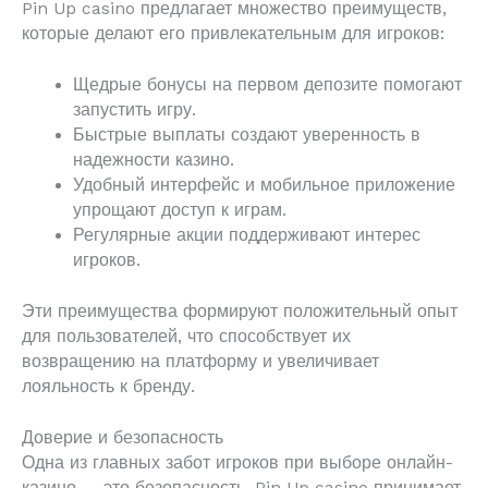
Pin Up casino предлагает множество преимуществ,
которые делают его привлекательным для игроков:
Щедрые бонусы на первом депозите помогают
запустить игру.
Быстрые выплаты создают уверенность в
надежности казино.
Удобный интерфейс и мобильное приложение
упрощают доступ к играм.
Регулярные акции поддерживают интерес
игроков.
Эти преимущества формируют положительный опыт
для пользователей, что способствует их
возвращению на платформу и увеличивает
лояльность к бренду.
Доверие и безопасность
Одна из главных забот игроков при выборе онлайн-