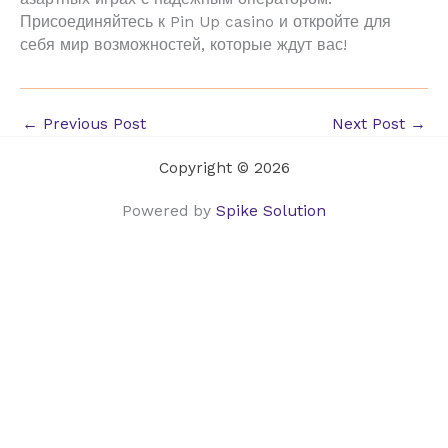
Присоединяйтесь к Pin Up casino и откройте для
себя мир возможностей, которые ждут вас!
←
Previous Post
Next Post
→
Copyright © 2026
Powered by
Spike Solution