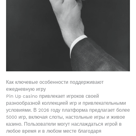
Как ключевые особенности поддерживают
ежедневную игру
Pin Up casino привлекает игроков своей
разнообразной коллекцией игр и привлекательными
условиями. В 2026 году платформа предлагает более
5000 игр, включая слоты, настольные игры и живое
казино. Пользователи могут наслаждаться игрой в
любое время и в любом месте благодаря