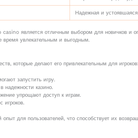
Надежная и устоявшаяс
p casino является отличным выбором для новичков и о
ое время увлекательным и выгодным.
ств, которые делают его привлекательным для игроков
огают запустить игру.
в надежности казино.
жение упрощают доступ к играм.
 игроков.
опыт для пользователей, что способствует их возвра