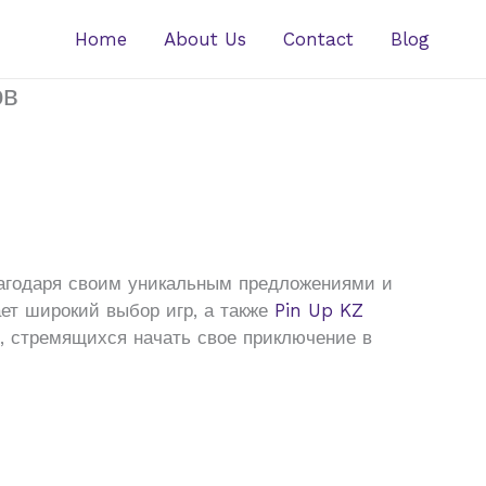
Home
About Us
Contact
Blog
ов
лагодаря своим уникальным предложениями и
ет широкий выбор игр, а также
Pin Up KZ
, стремящихся начать свое приключение в