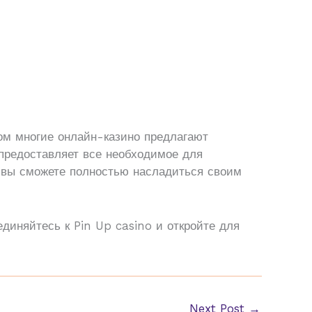
ом многие онлайн-казино предлагают
 предоставляет все необходимое для
 вы сможете полностью насладиться своим
диняйтесь к Pin Up casino и откройте для
Next Post
→