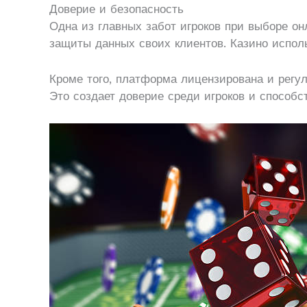
Доверие и безопасность
Одна из главных забот игроков при выборе о
защиты данных своих клиентов. Казино испол
Кроме того, платформа лицензирована и регу
Это создает доверие среди игроков и способст