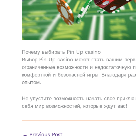
Почему выбирать Pin Up casino
Выбор Pin Up casino может стать вашим перв
ограниченные возможности и недостаточную по
комфортной и безопасной игры. Благодаря ра
опытом.
Не упустите возможность начать свое приключ
себя мир возможностей, которые ждут вас!
←
Previous Post