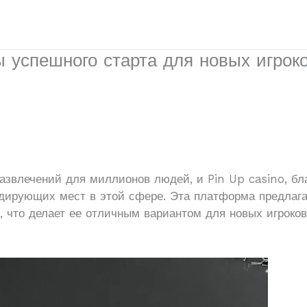
ы успешного старта для новых игрок
азвлечений для миллионов людей, и Pin Up casino, б
идирующих мест в этой сфере. Эта платформа предлага
что делает ее отличным вариантом для новых игроков