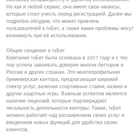
Но как и любой сервис, она имеет свои нюансы,
которые стоит учесть перед регистрацией. Далее мы
подробно обсудим, что может привлечь
пользователей к 1хБет, а также какие проблемы могут
возникнуть при её использовании.
Общие сведения о 1хБет
Компания 1хБет была основана в 2007 году и с тех
пор успела завоевать доверие многих бетторов в
России и других странах. Это многопрофильная
букмекерская контора, предлагающая широкий
спектр услуг, включая спортивные ставки, казино и
другие азартные игры. Важным аспектом является
наличие лицензий, которые подтверждают
легальность деятельности конторы. Также, 1хБет
активно работает над расширением своих услуг и
введением новых функций для удобства своих
клиентов.