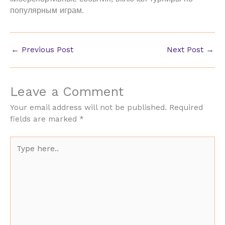
популярным играм.
←
Previous Post
Next Post
→
Leave a Comment
Your email address will not be published.
Required
fields are marked
*
Type
here..