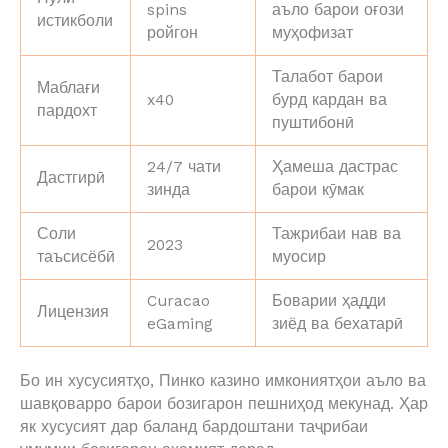
spins
аъло барои оғози
истикболи
ройгон
муҳофизат
Талабот барои
Маблағи
x40
бурд кардан ва
пардохт
пуштибонӣ
24/7 чати
Ҳамеша дастрас
Дастгирӣ
зинда
барои кӯмак
Соли
Тажрибаи нав ва
2023
таъсисёбӣ
муосир
Curacao
Боварии ҳадди
Лицензия
eGaming
зиёд ва бехатарӣ
Бо ин хусусиятҳо, Пинко казино имкониятҳои аъло ва
шавқоварро барои бозигарон пешниҳод мекунад. Ҳар
як хусусият дар баланд бардоштани таҷрибаи