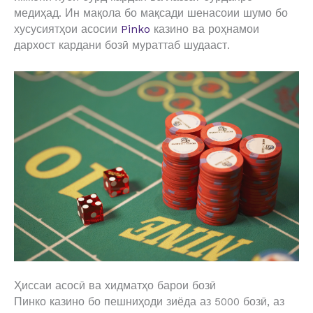
медиҳад. Ин мақола бо мақсади шенасоии шумо бо
хусусиятҳои асосии
Pinko
казино ва роҳнамои
дархост кардани бозӣ мураттаб шудааст.
Ҳиссаи асосӣ ва хидматҳо барои бозӣ
Пинко казино бо пешниҳоди зиёда аз 5000 бозӣ, аз