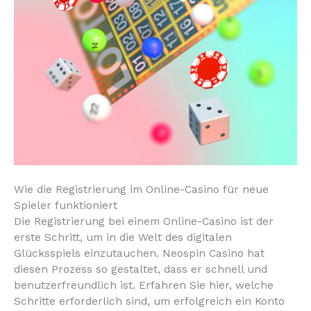
Wie die Registrierung im Online-Casino für neue
Spieler funktioniert
Die Registrierung bei einem Online-Casino ist der
erste Schritt, um in die Welt des digitalen
Glücksspiels einzutauchen. Neospin Casino hat
diesen Prozess so gestaltet, dass er schnell und
benutzerfreundlich ist. Erfahren Sie hier, welche
Schritte erforderlich sind, um erfolgreich ein Konto