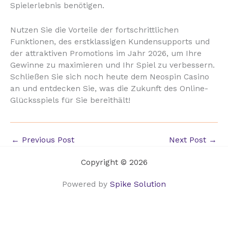
Spielerlebnis benötigen.
Nutzen Sie die Vorteile der fortschrittlichen
Funktionen, des erstklassigen Kundensupports und
der attraktiven Promotions im Jahr 2026, um Ihre
Gewinne zu maximieren und Ihr Spiel zu verbessern.
Schließen Sie sich noch heute dem Neospin Casino
an und entdecken Sie, was die Zukunft des Online-
Glücksspiels für Sie bereithält!
←
Previous Post
Next Post
→
Copyright © 2026
Powered by
Spike Solution